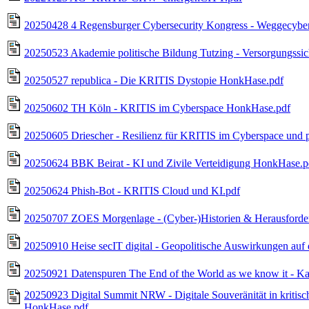
20250428 4 Regensburger Cybersecurity Kongress - Weggecyber
20250523 Akademie politische Bildung Tutzing - Versorgungssi
20250527 republica - Die KRITIS Dystopie HonkHase.pdf
20250602 TH Köln - KRITIS im Cyberspace HonkHase.pdf
20250605 Driescher - Resilienz für KRITIS im Cyberspace und
20250624 BBK Beirat - KI und Zivile Verteidigung HonkHase.p
20250624 Phish-Bot - KRITIS Cloud und KI.pdf
20250707 ZOES Morgenlage - (Cyber-)Historien & Herausford
20250910 Heise secIT digital - Geopolitische Auswirkungen auf
20250921 Datenspuren The End of the World as we know it - K
20250923 Digital Summit NRW - Digitale Souveränität in kritisch
HonkHase.pdf