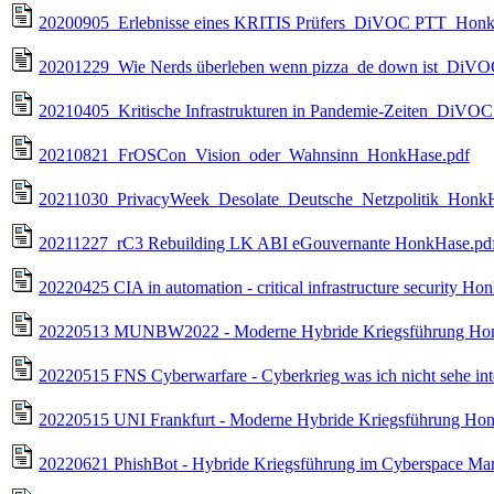
20200905_Erlebnisse eines KRITIS Prüfers_DiVOC PTT_Honk
20201229_Wie Nerds überleben wenn pizza_de down ist_DiV
20210405_Kritische Infrastrukturen in Pandemie-Zeiten_DiVO
20210821_FrOSCon_Vision_oder_Wahnsinn_HonkHase.pdf
20211030_PrivacyWeek_Desolate_Deutsche_Netzpolitik_HonkH
20211227_rC3 Rebuilding LK ABI eGouvernante HonkHase.pd
20220425 CIA in automation - critical infrastructure security Ho
20220513 MUNBW2022 - Moderne Hybride Kriegsführung Ho
20220515 FNS Cyberwarfare - Cyberkrieg was ich nicht sehe int
20220515 UNI Frankfurt - Moderne Hybride Kriegsführung Ho
20220621 PhishBot - Hybride Kriegsführung im Cyberspace Ma